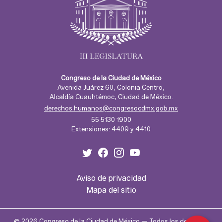
Congreso de la Ciudad de México
Avenida Juárez 60, Colonia Centro,
Alcaldía Cuauhtémoc, Ciudad de México.
Correo electrónico:
derechos.humanos@congresocdmx.gob.mx
Teléfono:
55 5130 1900
Extensiones: 4409 y 4410
Aviso de privacidad
Mapa del sitio
©
2026
Congreso de la Ciudad de México — Todos los derechos